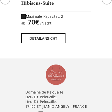
Hibiscus-Suite
Chambr
Maximale Kapazität: 2
Maxima
70€
68
ab
/Nacht
ab
DETAILANSICHT
DET
Domaine de Pelouaille
Lieu-Dit Pelouaille,
Lieu-Dit Pelouaille,
17400 ST JEAN D ANGELY - FRANCE