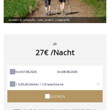
domaine de pelouaille_ saint_jacques_compostelle
ab
27€ /Nacht
Von
bis
1
Schlafzimmer /
2
Erwachsene
SUCHEN