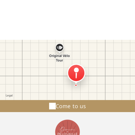
raffinée, une Histoire riche liée au marais mais
aussi à la France. Nous roulerons sur le réseau
cyclable Vendée Vélo , sur la Vélodyssée , sur
la Vélo Francette afin de maximiser la sécurité de
tous, petits et grands, débutants ou expert à
vélo. Par mes diverses expériences
professionnelles passées, je travaille avec une
multitude d'acteurs du territoire : embarcadères,
domaines viticoles, parcs animaliers, traiteur et
artisan boulanger (pour le pique-nique) sans
oublier mes producteurs locaux ... mais aussi avec
les offices de tourisme et les hébergeurs.
Come to us