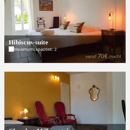
Hibiscus-suite
Maximumcapaciteit: 2
70€
vanaf
/nacht