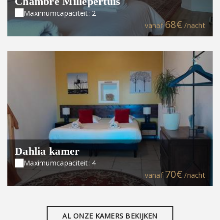
Chambre Millepertuis
Maximumcapaciteit: 2
68€
vanaf
/nacht
Dahlia kamer
Maximumcapaciteit: 4
70€
vanaf
/nacht
AL ONZE KAMERS BEKIJKEN