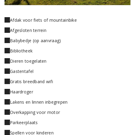
Afdak voor fiets of mountainbike
Afgesloten terrein
Babybedje (op aanvraag)
Bibliotheek
Dieren toegelaten
Gastentafel
Gratis breedband wifi
Haardroger
Lakens en linnen inbegrepen
Overkapping voor motor
Parkeerplaats
Spellen voor kinderen