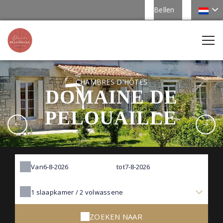
Bellen
CHAMBRES D'HÔTES
DOMAINE DE
PELOUAILLE
Van
tot
1
slaapkamer /
2
volwassene
ZOEKEN NAAR