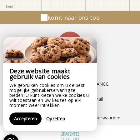
Komt naar ons toe
Domaine de Pelouaille
Deze website maakt
Lieu-Dit Pelouaille,
gebruik van cookies
Lieu-Dit Pelouaille,
17400 ST JEAN D ANGELY - FRANCE
We gebruiken cookies om u de best
mogelijke gebruikerservaring te
+33 7 81 18 84 49
bieden. U kunt kiezen welke cookies u
Contact opnemen per e-mail
wilt toestaan en uw keuzes op elk
moment weer intrekken.
Disclaimer
|
Algemene verkoopvoorwaarden
Accepteren
Opzetten