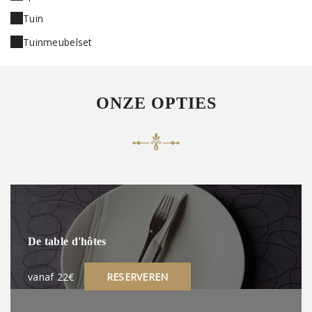
Tuin
Tuinmeubelset
ONZE OPTIES
De table d'hôtes
vanaf 22€
RESERVEREN